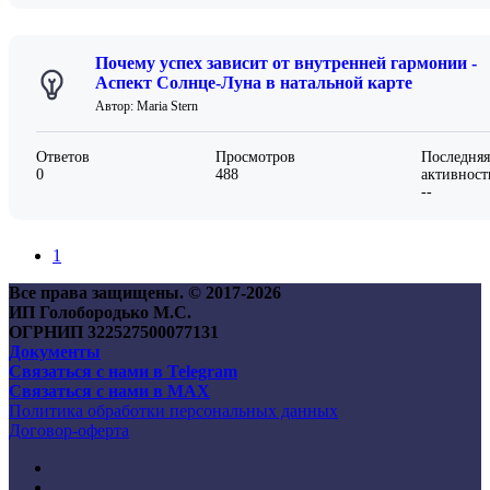
Почему успех зависит от внутренней гармонии -
Аспект Солнце-Луна в натальной карте
Автор: Maria Stern
Ответов
Просмотров
Последняя
0
488
активност
--
1
Все права защищены. © 2017-
2026
ИП Голобородько М.С.
ОГРНИП 322527500077131
Документы
Связаться с нами в Telegram
Связаться с нами в MAX
Политика обработки персональных данных
Договор-оферта