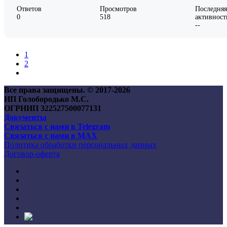
Ответов
Просмотров
Последняя
0
518
активност
--
1
2
Все права защищены. © 2017-
2026
ИП Голобородько М.С.
ОГРНИП 322527500077131
Документы
Связаться с нами в Telegram
Связаться с нами в MAX
Политика обработки персональных данных
Договор-оферта