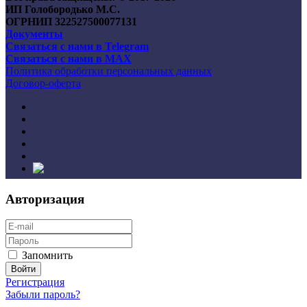
ИП Голобородько М.С.
ОГРНИП 322527500077131
Документы
Связаться с нами в Telegram
Связаться с нами в MAX
Политика обработки персональных данных
Договор-оферта
Авторизация
Запомнить
Регистрация
Забыли пароль?