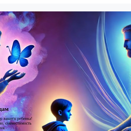
здам
ер вашего ребенка!
ю, совместимость
ия.