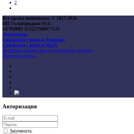
2
Все права защищены. © 2017-
2026
ИП Голобородько М.С.
ОГРНИП 322527500077131
Документы
Связаться с нами в Telegram
Связаться с нами в MAX
Политика обработки персональных данных
Договор-оферта
Авторизация
Запомнить