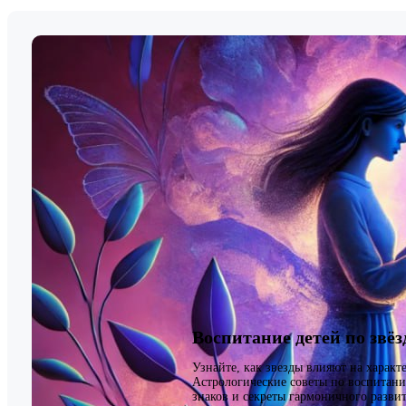
Воспитание детей по звё
Узнайте, как звезды влияют на характ
Астрологические советы по воспитани
знаков и секреты гармоничного развит