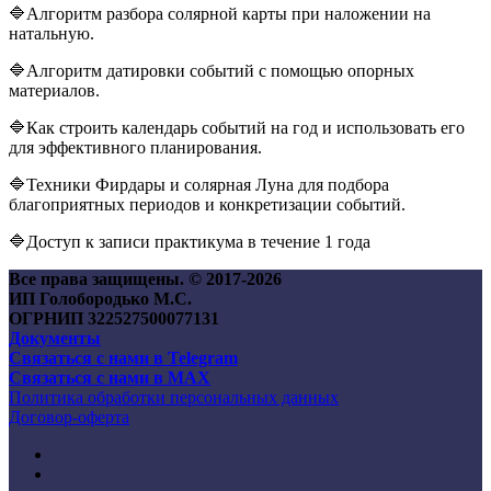
🔷Алгоритм разбора солярной карты при наложении на
натальную.
🔷Алгоритм датировки событий с помощью опорных
материалов.
🔷Как строить календарь событий на год и использовать его
для эффективного планирования.
🔷Техники Фирдары и солярная Луна для подбора
благоприятных периодов и конкретизации событий.
🔷
Доступ к записи практикума в течение 1 года
Все права защищены. © 2017-
2026
ИП Голобородько М.С.
ОГРНИП 322527500077131
Документы
Связаться с нами в Telegram
Связаться с нами в MAX
Политика обработки персональных данных
Договор-оферта