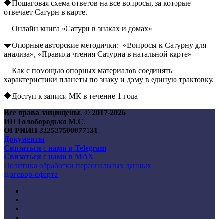
🔷Пошаговая схема ответов на все вопросы, за которые
отвечает Сатурн в карте.
🔷
Онлайн книга «Сатурн в знаках и домах»
🔷Опорные авторские методички: «Вопросы к Сатурну для
анализа», «Правила чтения Сатурна в натальной карте»
🔷Как с помощью опорных материалов соединять
характеристики планеты по знаку и дому в единую трактовку.
🔷
Доступ к записи МК в течение 1 года
Все права защищены. © 2017-
2026
ИП Голобородько М.С.
ОГРНИП 322527500077131
Документы
Связаться с нами в Telegram
Связаться с нами в MAX
Политика обработки персональных данных
Договор-оферта