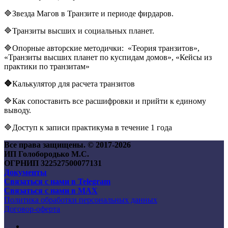
🔷Звезда Магов в Транзите и периоде фирдаров.
🔷Транзиты высших и социальных планет.
🔷Опорные авторские методички: «Теория транзитов»,
«Транзиты высших планет по куспидам домов», «Кейсы из
практики по транзитам»
🔷
Калькулятор для расчета транзитов
🔷Как сопоставить все расшифровки и прийти к единому
выводу.
🔷Доступ к записи практикума в течение 1 года
Все права защищены. © 2017-
2026
ИП Голобородько М.С.
ОГРНИП 322527500077131
Документы
Связаться с нами в Telegram
Связаться с нами в MAX
Политика обработки персональных данных
Договор-оферта