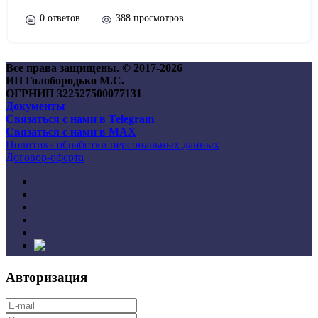
0 ответов
388 просмотров
Все права защищены. © 2017-
2026
ИП Голобородько М.С.
ОГРНИП 322527500077131
Документы
Связаться с нами в Telegram
Связаться с нами в MAX
Политика обработки персональных данных
Договор-оферта
Авторизация