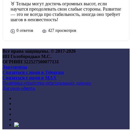
♉ Тельцы могут достичь огромных высот, если
научатся преодолевать свои слабые стороны. Развитие
— это не всегда про стабильность, иногда оно требует
шагов в неизвестность!
0 ответов
427 просмотров
Все права защищены. © 2017-
2026
ИП Голобородько М.С.
ОГРНИП 322527500077131
Документы
Связаться с нами в Telegram
Связаться с нами в MAX
Политика обработки персональных данных
Договор-оферта