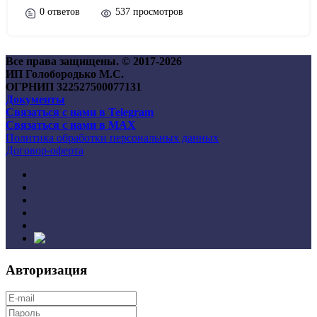
0 ответов
537 просмотров
Все права защищены. © 2017-
2026
ИП Голобородько М.С.
ОГРНИП 322527500077131
Документы
Связаться с нами в Telegram
Связаться с нами в MAX
Политика обработки персональных данных
Договор-оферта
Авторизация