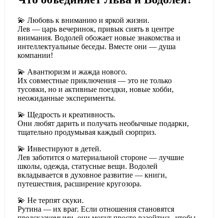
💫
Любовь к вниманию и яркой жизни.
Лев — царь вечеринок, привык сиять в центре
внимания. Водолей обожает новые знакомства и
интеллектуальные беседы. Вместе они — душа
компании!
💫
Авантюризм и жажда нового.
Их совместные приключения — это не только
тусовки, но и активные поездки, новые хобби,
неожиданные эксперименты.
💫
Щедрость и креативность.
Они любят дарить и получать необычные подарки,
тщательно продумывая каждый сюрприз.
💫
Инвестируют в детей.
Лев заботится о материальной стороне — лучшие
школы, одежда, статусные вещи. Водолей
вкладывается в духовное развитие — книги,
путешествия, расширение кругозора.
💫
Не терпят скуки.
Рутина — их враг. Если отношения становятся
предсказуемыми, они могут просто разойтись, чтобы