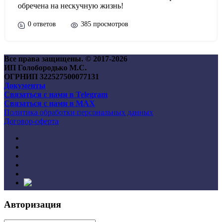
обречена на нескучную жизнь!
0 ответов
385 просмотров
Все права защищены. © 2017-
2026
ИП Голобородько М.С.
ОГРНИП 322527500077131
Документы
Связаться с нами в Telegram
Связаться с нами в MAX
Политика обработки персональных данных
Договор-оферта
Авторизация