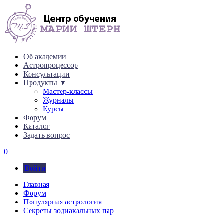
Об академии
Астропроцессор
Консультации
Продукты ▼
Мастер-классы
Журналы
Курсы
Форум
Каталог
Задать вопрос
0
Войти
Главная
Форум
Популярная астрология
Секреты зодиакальных пар