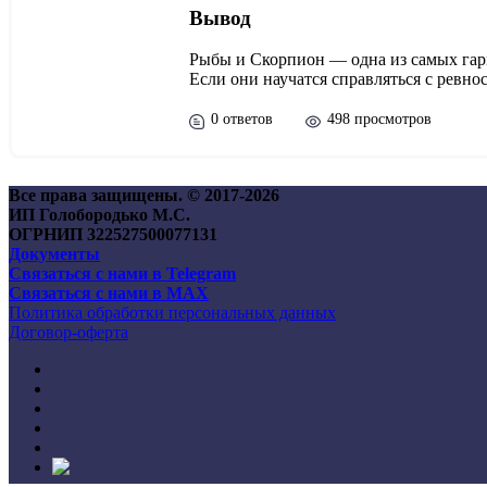
Вывод
Рыбы и Скорпион — одна из самых гарм
Если они научатся справляться с ревн
0 ответов
498 просмотров
Все права защищены. © 2017-
2026
ИП Голобородько М.С.
ОГРНИП 322527500077131
Документы
Связаться с нами в Telegram
Связаться с нами в MAX
Политика обработки персональных данных
Договор-оферта