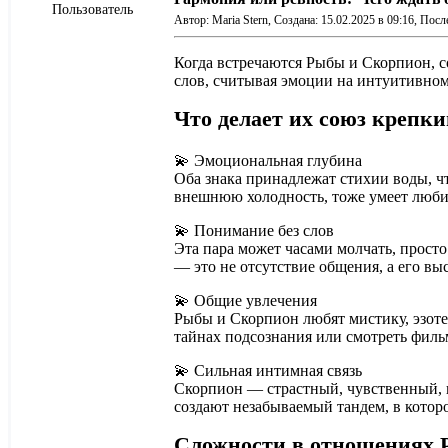
Пользователь
Автор: Maria Stern,
Создана: 15.02.2025 в 09:16,
После
Когда встречаются Рыбы и Скорпион, со
слов, считывая эмоции на интуитивном 
Что делает их союз крепк
💫
Эмоциональная глубина
Оба знака принадлежат стихии воды, ч
внешнюю холодность, тоже умеет любит
💫
Понимание без слов
Эта пара может часами молчать, просто
— это не отсутствие общения, а его вы
💫
Общие увлечения
Рыбы и Скорпион любят мистику, эзоте
тайнах подсознания или смотреть филь
💫
Сильная интимная связь
Скорпион — страстный, чувственный, 
создают незабываемый тандем, в котор
Сложности в отношениях 