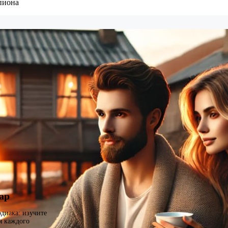
пиона
ар
одиака: изучите
я каждого