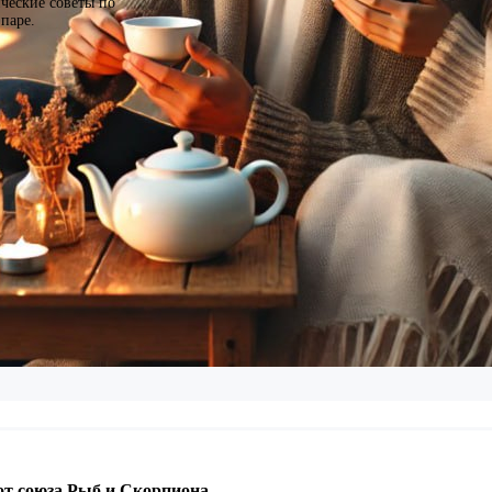
ические советы по
паре.
от союза Рыб и Скорпиона