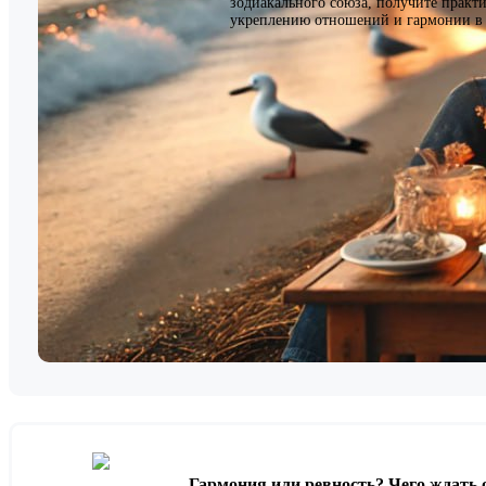
зодиакального союза, получите практ
укреплению отношений и гармонии в 
Гармония или ревность? Чего ждать 