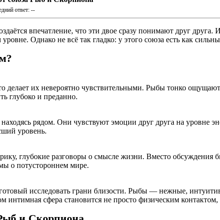
дний ответ: --
здаётся впечатление, что эти двое сразу понимают друг друга. Их
уровне. Однако не всё так гладко: у этого союза есть как сильны
им?
то делает их невероятно чувствительными. Рыбы тонко ощущают 
ь глубоко и преданно.
 находясь рядом. Они чувствуют эмоции друг друга на уровне э
сший уровень.
рику, глубокие разговоры о смысле жизни. Вместо обсуждения б
мы о потустороннем мире.
готовый исследовать грани близости. Рыбы — нежные, интуитив
ом интимная сфера становится не просто физическим контактом, 
Рыб и Скорпиона