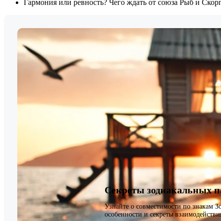
Гармония или ревность? Чего ждать от союза Рыб и Скор
Секреты зодиакальных п
Узнайте о совместимости по знакам З
особенности и секреты взаимодействи