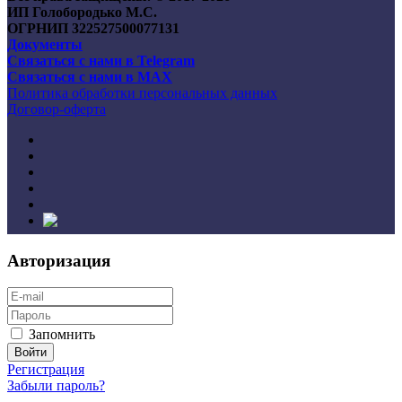
ИП Голобородько М.С.
ОГРНИП 322527500077131
Документы
Связаться с нами в Telegram
Связаться с нами в MAX
Политика обработки персональных данных
Договор-оферта
Авторизация
Запомнить
Регистрация
Забыли пароль?