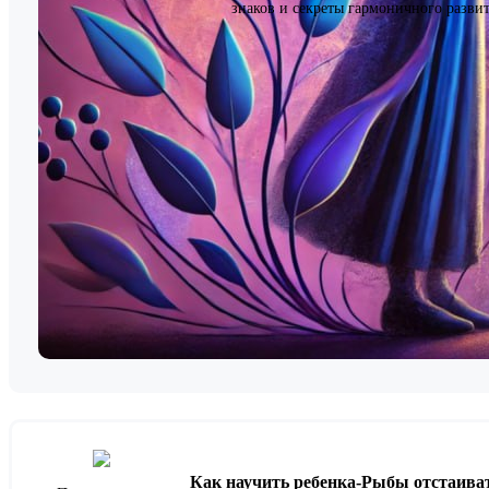
знаков и секреты гармоничного развит
Как научить ребенка-Рыбы отстаиват