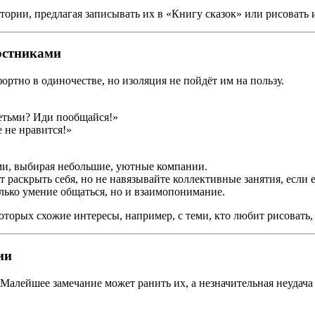
тории, предлагая записывать их в «Книгу сказок» или рисовать
ерстниками
ртно в одиночестве, но изоляция не пойдёт им на пользу.
етьми? Иди пообщайся!»
 не нравится!»
ми, выбирая небольшие, уютные компании.
 раскрыть себя, но не навязывайте коллективные занятия, если 
олько умение общаться, но и взаимопонимание.
которых схожие интересы, например, с теми, кто любит рисовать,
ии
алейшее замечание может ранить их, а незначительная неудача 