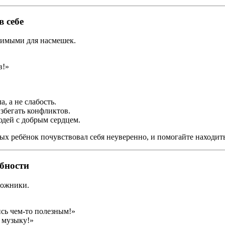
в себе
вимыми для насмешек.
в!»
, а не слабость.
збегать конфликтов.
дей с добрым сердцем.
рых ребёнок почувствовал себя неуверенно, и помогайте находит
обности
дожники.
ись чем-то полезным!»
 музыку!»