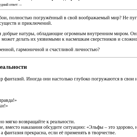
дний ответ: --
бои, полностью погружённый в свой воображаемый мир? Не пугайт
существ и приключений.
и добрые натуры, обладающие огромным внутренним миром. Он
ом может делать их уязвимыми к насмешкам сверстников и сложн
ренной, гармоничной и счастливой личностью?
реальности
 фантазий. Иногда они настолько глубоко погружаются в свои 
правда!»
ки!»
о мягко возвращайте к реальности.
, вместо наказания обсудите ситуацию: «Эльфы – это здорово, 
 а фантазия прекрасна, если её применять в творчестве.