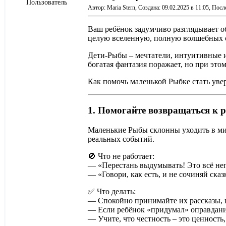
Пользователь
Автор: Maria Stern,
Создана: 09.02.2025 в 11:05,
После
Ваш ребёнок задумчиво разглядывает о
целую вселенную, полную волшебных 
Дети-Рыбы – мечтатели, интуитивные 
богатая фантазия поражает, но при эт
Как помочь маленькой Рыбке стать уве
1. Помогайте возвращаться к 
Маленькие Рыбы склонны уходить в мир
реальных событий.
🚫 Что не работает:
— «Перестань выдумывать! Это всё не
— «Говори, как есть, и не сочиняй сказ
✅ Что делать:
— Спокойно принимайте их рассказы, н
— Если ребёнок «придумал» оправдание
— Учите, что честность – это ценность,