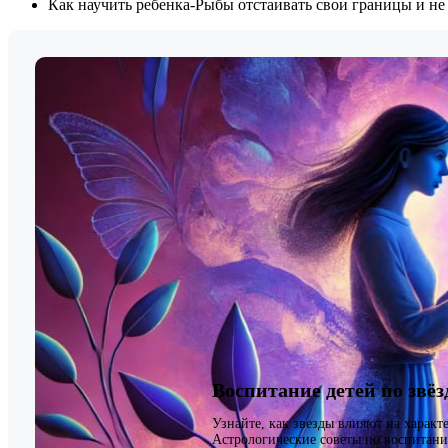
Как научить ребенка-Рыбы отстаивать свои границы и не 
Воспитание детей по звё
Узнайте, как звезды влияют на характ
Астрологические советы по воспитани