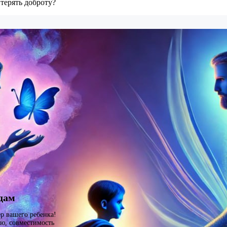
терять доброту?
здам
ер вашего ребенка!
ю, совместимость