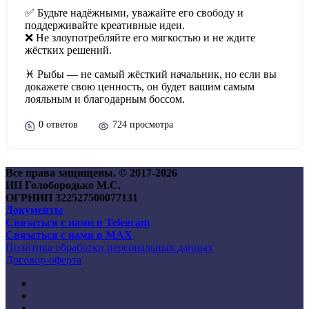
✅ Будьте надёжными, уважайте его свободу и
поддерживайте креативные идеи.
❌ Не злоупотребляйте его мягкостью и не ждите
жёстких решений.
♓ Рыбы — не самый жёсткий начальник, но если вы
докажете свою ценность, он будет вашим самым
лояльным и благодарным боссом.
0 ответов
724 просмотра
Все права защищены. © 2017-
2026
ИП Голобородько М.С.
ОГРНИП 322527500077131
Документы
Связаться с нами в Telegram
Связаться с нами в MAX
Политика обработки персональных данных
Договор-оферта