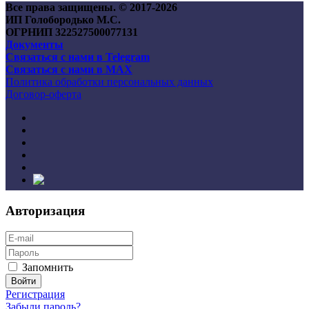
Все права защищены. © 2017-
2026
ИП Голобородько М.С.
ОГРНИП 322527500077131
Документы
Связаться с нами в Telegram
Связаться с нами в MAX
Политика обработки персональных данных
Договор-оферта
Авторизация
Запомнить
Регистрация
Забыли пароль?