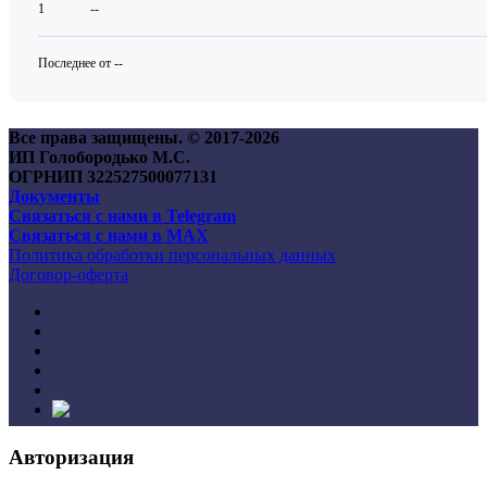
1
--
Последнее от --
Все права защищены. © 2017-
2026
ИП Голобородько М.С.
ОГРНИП 322527500077131
Документы
Связаться с нами в Telegram
Связаться с нами в MAX
Политика обработки персональных данных
Договор-оферта
Авторизация