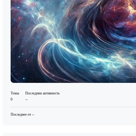
Темы
Последняя активность
0
--
Последнее от --