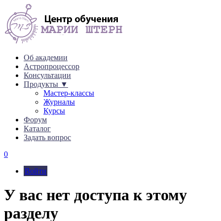
Об академии
Астропроцессор
Консультации
Продукты ▼
Мастер-классы
Журналы
Курсы
Форум
Каталог
Задать вопрос
0
Войти
У вас нет доступа к этому
разделу