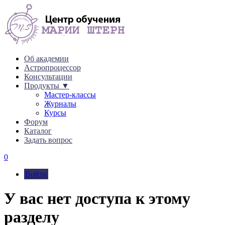
Об академии
Астропроцессор
Консультации
Продукты ▼
Мастер-классы
Журналы
Курсы
Форум
Каталог
Задать вопрос
0
Войти
У вас нет доступа к этому
разделу