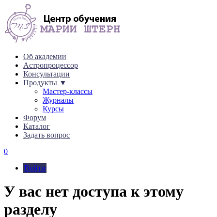
Об академии
Астропроцессор
Консультации
Продукты ▼
Мастер-классы
Журналы
Курсы
Форум
Каталог
Задать вопрос
0
Войти
У вас нет доступа к этому
разделу