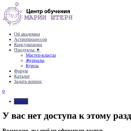
Об академии
Астропроцессор
Консультации
Продукты ▼
Мастер-классы
Журналы
Курсы
Форум
Каталог
Задать вопрос
0
Войти
У вас нет доступа к этому раз
Возможно, вы ещё не оформили доступ