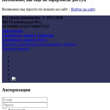
Возможно вы просто не вошли на сайт -
Войти на сайт
.
Все права защищены. © 2017-
2026
ИП Голобородько М.С.
ОГРНИП 322527500077131
Документы
Связаться с нами в Telegram
Связаться с нами в MAX
Политика обработки персональных данных
Договор-оферта
Авторизация