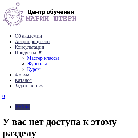
Об академии
Астропроцессор
Консультации
Продукты ▼
Мастер-классы
Журналы
Курсы
Форум
Каталог
Задать вопрос
0
Войти
У вас нет доступа к этому
разделу