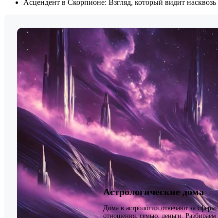
Асцендент в Скорпионе: Взгляд, который видит насквозь
Астрологические дома
Дома в астрологии отвечают за сферы
отношения, семью, деньги. Разбираем