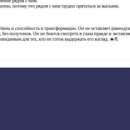
ление рядом с ним
.
женно
, потому что рядом с ним трудно прятаться за масками.
убина и способность к трансформации. Он не оставляет равноду
, без полутонов
. Он не боится смотреть в глаза правде и заставл
 невидимым для тех, кто не готов выдержать его взгляд. 🔥♏