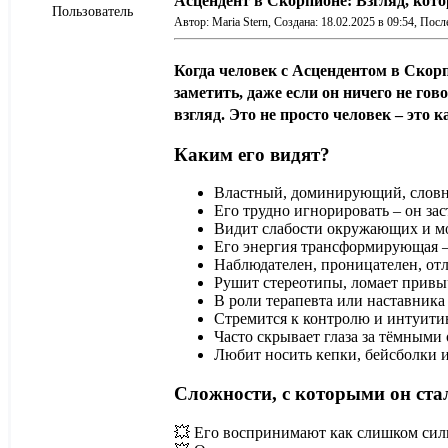
Асцендент в Скорпионе: Взгляд, кот
Пользователь
Автор: Maria Stern,
Создана: 18.02.2025 в 09:54,
После
Когда человек с
Асцендентом в Скор
заметить, даже если он ничего не го
взгляд. Это не просто человек – это
Каким его видят?
Властный, доминирующий, словн
Его трудно игнорировать
– он зас
Видит слабости окружающих
и м
Его энергия трансформирующая
–
Наблюдателен, проницателен
, от
Рушит стереотипы
, ломает прив
В роли терапевта или наставника
Стремится к контролю
и интуитив
Часто скрывает глаза за тёмными
Любит носить кепки, бейсболки
Сложности, с которыми он ста
💥 Его воспринимают как
слишком сил