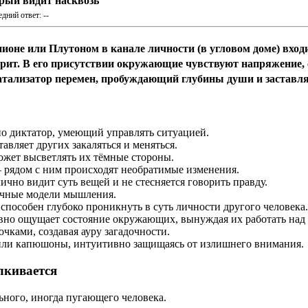
орый видит насквозь
дний ответ: --
пионе
или
Плутоном в канале личности (в угловом доме)
входи
ворит. В его присутствии окружающие чувствуют напряжение,
 катализатор перемен, пробуждающий глубины души и заставл
о диктатор
, умеющий управлять ситуацией.
тавляет других закаляться и меняться.
ожет высветлять их тёмные стороны.
 рядом с ним происходят необратимые изменения.
лично видит суть вещей и не стесняется говорить правду.
ычные модели мышления.
способен глубоко проникнуть в суть личности другого человека.
но ощущает состояние окружающих, вынуждая их работать над 
 очками
, создавая ауру загадочности.
 или капюшоны
, интуитивно защищаясь от излишнего внимания.
лкивается
ьного, иногда пугающего человека
.