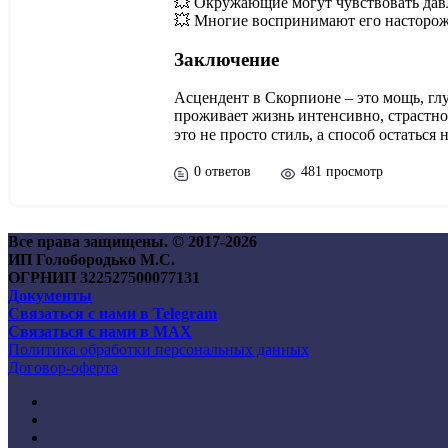
💥 Окружающие могут чувствовать
дав
💥 Многие воспринимают его
насторо
Заключение
Асцендент в Скорпионе – это мощь, гл
проживает жизнь
интенсивно, страстно
это не просто стиль, а способ остаться
0 ответов
481 просмотр
Все права защищены. © 2017-
2026
ИП Голобородько М.С.
ОГРНИП 322527500077131
Документы
Связаться с нами в Telegram
Связаться с нами в MAX
Политика обработки персональных данных
Договор-оферта