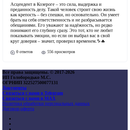
Асцендент в Козероге – это сила, выдержка и
преданность делу. Такой человек строит свою жизнь
как крепость – без спешки, но основательно. Он умеет
брать на себя ответственность и не разбрасывается
обещаниями. Его уважают за надёжность, но редко
понимают его глубину сразу. Это тот, кто не любит
показывать эмоции, но если он выбрал вас в свой
круг доверия – значит, проверил временем.♑🔥
0 ответов
556 просмотров
Все права защищены. © 2017-
2026
ИП Голобородько М.С.
ОГРНИП 322527500077131
Документы
Связаться с нами в Telegram
Связаться с нами в MAX
Политика обработки персональных данных
Договор-оферта