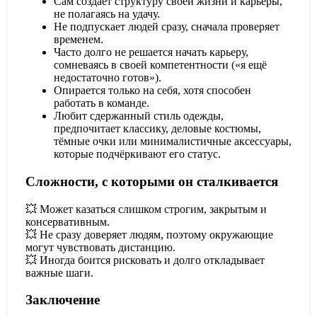
Сам создаёт структуру своей жизни и карьеры
,
не полагаясь на удачу.
Не подпускает людей сразу
, сначала проверяет
временем.
Часто долго не решается начать карьеру
,
сомневаясь в своей компетентности («я ещё
недостаточно готов»).
Опирается только на себя
, хотя способен
работать в команде.
Любит сдержанный стиль одежды
,
предпочитает классику, деловые костюмы,
тёмные очки или минималистичные аксессуары,
которые подчёркивают его статус.
Сложности, с которыми он сталкивается
💥 Может казаться
слишком строгим, закрытым и
консервативным
.
💥 Не сразу доверяет людям, поэтому
окружающие
могут чувствовать дистанцию
.
💥 Иногда
боится рисковать
и долго откладывает
важные шаги.
Заключение