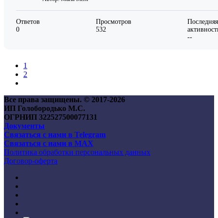
Ответов
Просмотров
Последняя
0
532
активност
--
1
2
Все права защищены. © 2017-
2026
ИП Голобородько М.С.
ОГРНИП 322527500077131
Документы
Связаться с нами в Telegram
Связаться с нами в MAX
Политика обработки персональных данных
Договор-оферта