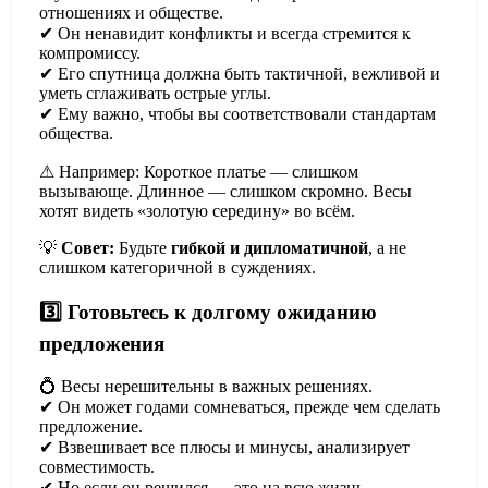
отношениях и обществе.
✔ Он ненавидит конфликты и всегда стремится к
компромиссу.
✔ Его спутница должна быть тактичной, вежливой и
уметь сглаживать острые углы.
✔ Ему важно, чтобы вы соответствовали стандартам
общества.
⚠ Например: Короткое платье — слишком
вызывающе. Длинное — слишком скромно. Весы
хотят видеть «золотую середину» во всём.
💡
Совет:
Будьте
гибкой и дипломатичной
, а не
слишком категоричной в суждениях.
3️⃣ Готовьтесь к долгому ожиданию
предложения
💍 Весы нерешительны в важных решениях.
✔ Он может годами сомневаться, прежде чем сделать
предложение.
✔ Взвешивает все плюсы и минусы, анализирует
совместимость.
✔ Но если он решился — это на всю жизнь.