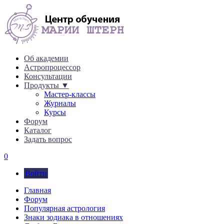
Об академии
Астропроцессор
Консультации
Продукты ▼
Мастер-классы
Журналы
Курсы
Форум
Каталог
Задать вопрос
0
Войти
Главная
Форум
Популярная астрология
Знаки зодиака в отношениях