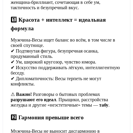
женщина-бриллиант, сочетающая в себе ум,
тактичность и безупречный вкус.
1️⃣ Красота + интеллект = идеальная
формула
Мужчина-Весы ищет баланс во всём, в том числе в
своей спутнице.
✔ Подтянутая фигура, безупречная осанка,
продуманный стиль.
✔ Ум, широкий кругозор, чувство юмора.
✔ Искусство поддерживать лёгкую, интеллигентную
беседу.
✔ Дипломатичность: Весы терпеть не могут
конфликты.
⚠
Важно!
Разговоры о бытовых проблемах
разрушают его идеал
. Прыщики, расстройства
желудка и другие «неэстетичные» темы —
табу
.
2️⃣ Гармония превыше всего
Мужчина-Весы не выносит дисгармонию в