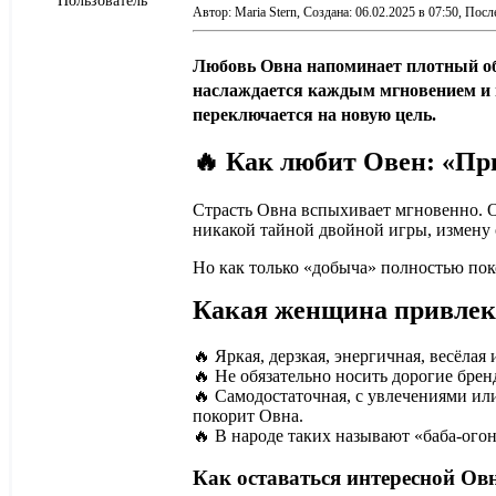
Пользователь
Автор: Maria Stern,
Создана: 06.02.2025 в 07:50,
После
Любовь Овна
напоминает плотный обе
наслаждается каждым мгновением и го
переключается на новую цель.
🔥 Как любит Овен: «Пр
Страсть Овна вспыхивает мгновенно. О
никакой тайной двойной игры, измену 
Но как только «добыча» полностью поко
Какая женщина привлек
🔥 Яркая, дерзкая, энергичная, весёлая 
🔥 Не обязательно носить дорогие бре
🔥 Самодостаточная, с увлечениями ил
покорит Овна.
🔥 В народе таких называют «баба-огон
Как оставаться интересной Овн