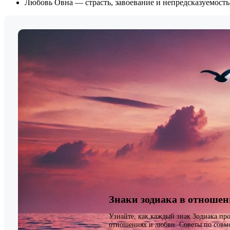
Любовь Овна — страсть, завоевание и непредсказуемость
Знаки зодиака в отноше
Узнайте, как каждый знак Зодиака про
отношениях и любви. Советы по совм