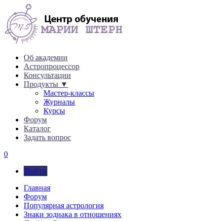
Об академии
Астропроцессор
Консультации
Продукты ▼
Мастер-классы
Журналы
Курсы
Форум
Каталог
Задать вопрос
0
Войти
Главная
Форум
Популярная астрология
Знаки зодиака в отношениях