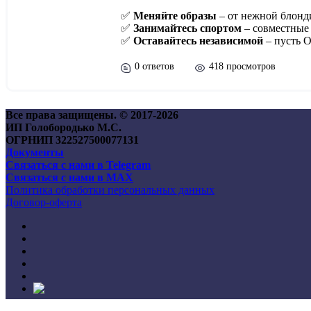
✅
Меняйте образы
– от нежной блонд
✅
Занимайтесь спортом
– совместные 
✅
Оставайтесь независимой
– пусть О
0 ответов
418 просмотров
Все права защищены. © 2017-
2026
ИП Голобородько М.С.
ОГРНИП 322527500077131
Документы
Связаться с нами в Telegram
Связаться с нами в MAX
Политика обработки персональных данных
Договор-оферта