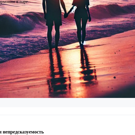
армонии в паре.
и непредсказуемость